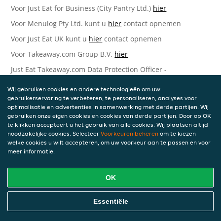
Voor Just Eat for Business (City Pantry Ltd.)
hier
Voor Menulog Pty Ltd. kunt u
hier
contact opnemen
Voor Just Eat UK kunt u
hier
contact opnemen
Voor Takeaway.com Group B.V.
hier
Just Eat Takeaway.com Data Protection Officer -
Takeaway.com Group B.V.
Wij gebruiken cookies en andere technologieën om uw
Piet Heinkade 61
gebruikerservaring te verbeteren, te personaliseren, analyses voor
1019 GM Amsterdam
optimalisatie en advertenties in samenwerking met derde partijen. Wij
Nederland
gebruiken onze eigen cookies en cookies van derde partijen. Door op OK
te klikken accepteert u het gebruik van alle cookies. Wij plaatsen altijd
Bijgewerkte versies van deze
noodzakelijke cookies. Selecteer
Voorkeuren beheren
om te kiezen
welke cookies u wilt accepteren, om uw voorkeur aan te passen en voor
Privacyverklaring
meer informatie.
Wij kunnen deze Verklaring van tijd tot tijd bijwerken als
OK
reactie op veranderende juridische, technische of zakelijke
ontwikkelingen. Wanneer wij onze Privacyverklaring
bijwerken, zullen wij passende maatregelen nemen om u
Essentiële
op de hoogte te brengen, in overeenstemming met het
belang van de wijzigingen die wij aanbrengen. Wanneer de